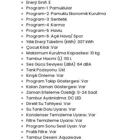
Enerji Sınıfı :E
Program-1 :Pamuklular
Program-2 :Pamuklu Ekonomik Kurutma
Program-3 :Sentetik
Program-4 :Karma
Program-5 :Havlu
Program-6 :Açık Hava/ Spor
Yıllık Enerji Tüketimi (kWh) :307 kWh
Çocuk Kilidi :Var
Maksimum Kurutma Kapasitesi :10 kg
Tambur Hacmi (L) :110 L
Ses Gücü Seviyesi (dBA) :64 dBA
Tank Pozisyonu :Üst
Kırışık Önleme :Var
Program Takip Göstergesi :Var
Kalan Zaman Göstergesi :Var
Zaman Erteleme Özelliği :0-24 Saat
Tambur Aydınlatma :DC LED
Direkt Su Tahliyesi :Var
Su Tankı Dolu Uyarısı :Var
Kondenser Temizleme Uyarısı :Var
Fıltre Temizleme Uyarısı :Var
Program Sonu Sesli Uyarı :Var
Pratik Filtre :Var
Tambur Deseni :Aquawave