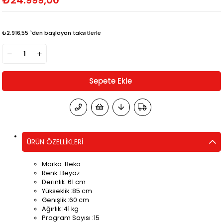
₺2.916,55
`den başlayan taksitlerle
ÜRÜN ÖZELLIKLERI
Marka :Beko
Renk :Beyaz
Derinlik :61 cm
Yükseklik :85 cm
Genişlik :60 cm
Ağırlık :41 kg
Program Sayısı :15