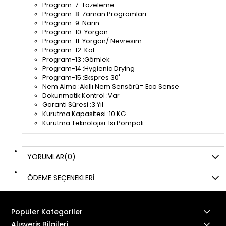
Program-7 :Tazeleme
Program-8 :Zaman Programları
Program-9 :Narin
Program-10 :Yorgan
Program-11 :Yorgan/ Nevresim
Program-12 :Kot
Program-13 :Gömlek
Program-14 :Hygienic Drying
Program-15 :Ekspres 30'
Nem Alma :Akıllı Nem Sensörü= Eco Sense
Dokunmatik Kontrol :Var
Garanti Süresi :3 Yıl
Kurutma Kapasitesi :10 KG
Kurutma Teknolojisi :Isı Pompalı
YORUMLAR
(0)
ÖDEME SEÇENEKLERI
Popüler Kategoriler
Alışveriş Bilgileri