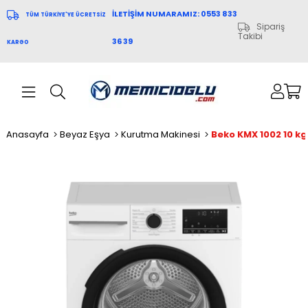
İLETİŞİM NUMARAMIZ: 0553 833
TÜM TÜRKİYE'YE ÜCRETSİZ
Sipariş
Takibi
36 39
KARGO
Anasayfa
Beyaz Eşya
Kurutma Makinesi
Beko KMX 1002 10 k