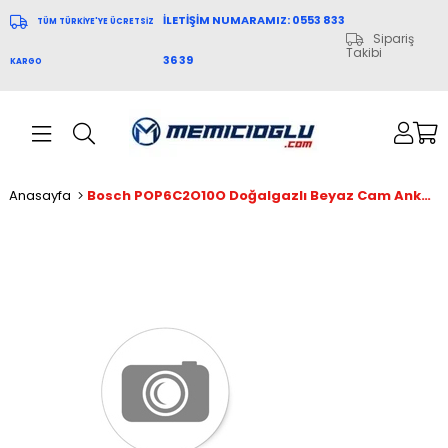
İLETİŞİM NUMARAMIZ: 0553 833
TÜM TÜRKİYE'YE ÜCRETSİZ
Sipariş
Takibi
36 39
KARGO
Anasayfa
Bosch POP6C2O10O Doğalgazlı Beyaz Cam Ankastre Ocak