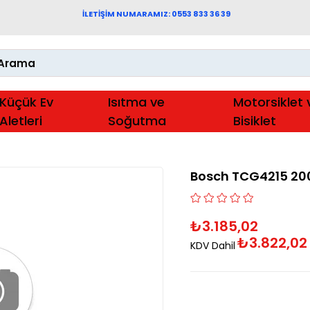
İLETİŞİM NUMARAMIZ: 0553 833 36 39
Küçük Ev
Isıtma ve
Motorsiklet 
Aletleri
Soğutma
Bisiklet
Bosch TCG4215 200
₺3.185,02
₺3.822,02
KDV Dahil