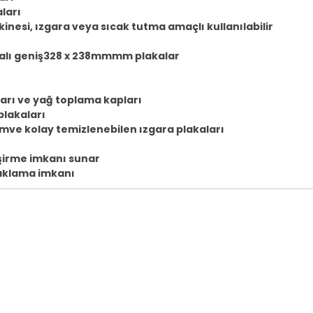
aları
inesi, ızgara veya sıcak tutma amaçlı kullanılabilir
ıtmalı geniş328 x 238mmmm plakalar
aları ve yağ toplama kapları
plakaları
mve kolay temizlenebilen ızgara plakaları
işirme imkanı sunar
saklama imkanı