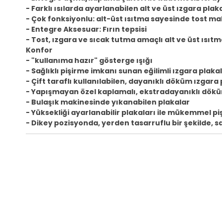
- Farklı ısılarda ayarlanabilen alt ve üst ızgara plak
- Çok fonksiyonlu: alt-üst ısıtma sayesinde tost mak
- Entegre Aksesuar: Fırın tepsisi
- Tost, ızgara ve sıcak tutma amaçlı alt ve üst ıs
Konfor
- "kullanıma hazır" gösterge ışığı
- Sağlıklı pişirme imkanı sunan eğilimli ızgara plak
- Çift taraflı kullanılabilen, dayanıklı döküm ızgara 
- Yapışmayan özel kaplamalı, ekstradayanıklı dökü
- Bulaşık makinesinde yıkanabilen plakalar
- Yüksekliği ayarlanabilir plakaları ile mükemmel p
- Dikey pozisyonda, yerden tasarruflu bir şekilde, 