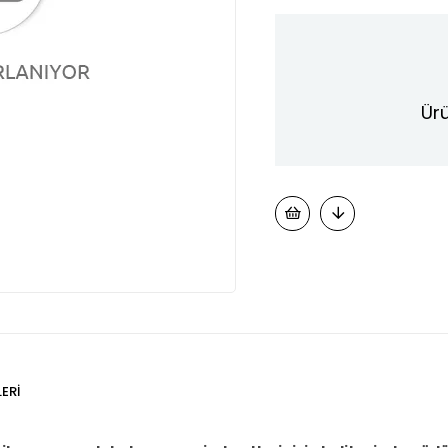
Ürü
ERI