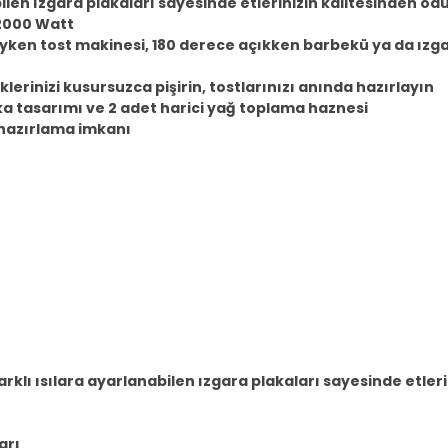
abilen ızgara plakaları sayesinde etlerinizin kalitesinden ö
ü:2000 Watt
ıyken tost makinesi, 180 derece açıkken barbekü ya da ızgar
klerinizi kusursuzca pişirin, tostlarınızı anında hazırlayın
a tasarımı ve 2 adet harici yağ toplama haznesi
 hazırlama imkanı
 Farklı ısılara ayarlanabilen ızgara plakaları sayesinde et
arı