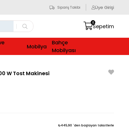
Üye Girişi
Sipariş Takibi
0
Sepetim
ve
Bahçe
Mobilya
Mobilyası
0 W Tost Makinesi
₺445,90
`den başlayan taksitlerle