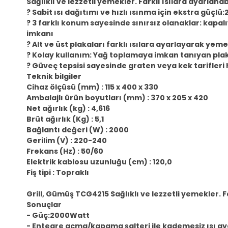
Sağlıklı ve lezzetli yemekler. Farklı ısılara ayarlan
? Sabit ısı dağıtımı ve hızlı ısınma için ekstra güçl
? 3 farklı konum sayesinde sınırsız olanaklar: kapal
imkanı
? Alt ve üst plakaları farklı ısılara ayarlayarak yeme
? Kolay kullanım: Yağ toplamaya imkan tanıyan plak
? Güveç tepsisi sayesinde graten veya kek tarifleri
Teknik bilgiler
Cihaz ölçüsü (mm) : 115 x 400 x 330
Ambalajlı ürün boyutları (mm) : 370 x 205 x 420
Net ağırlık (kg) : 4,616
Brüt ağırlık (Kg) : 5,1
Bağlantı değeri (W) : 2000
Gerilim (V) : 220-240
Frekans (Hz) : 50/60
Elektrik kablosu uzunluğu (cm) : 120,0
Fiş tipi : Topraklı
Grill, Gümüş TCG4215 Sağlıklı ve lezzetli yemekler.
Sonuçlar
- Güç:2000Watt
- Entegre açma/kapama şalteri ile kademesiz ısı ay