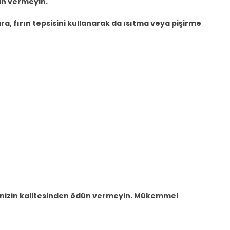
dün vermeyin.
a, fırın tepsisini kullanarak da ısıtma veya pişirme
lerinizin kalitesinden ödün vermeyin. Mükemmel