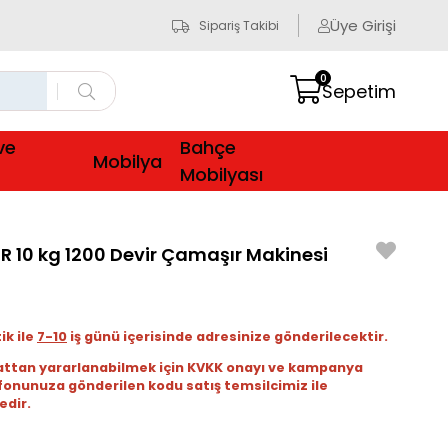
Üye Girişi
Sipariş Takibi
0
Sepetim
ve
Bahçe
Mobilya
Mobilyası
10 kg 1200 Devir Çamaşır Makinesi
ik ile
7-10
iş günü içerisinde adresinize gönderilecektir.
attan yararlanabilmek için KVKK onayı ve kampanya
fonunuza gönderilen kodu satış temsilcimiz ile
dir.