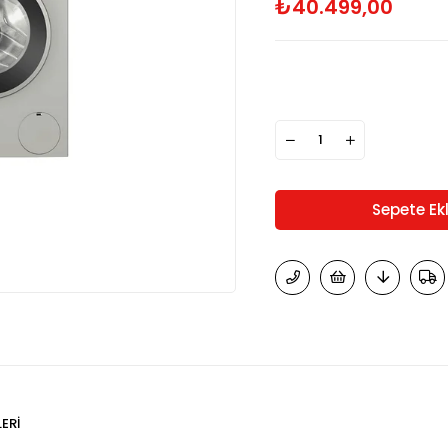
₺40.499,00
ERI