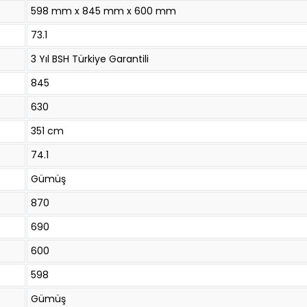
598 mm x 845 mm x 600 mm
73.1
3 Yıl BSH Türkiye Garantili
845
630
351 cm
74.1
Gümüş
870
690
600
598
Gümüş