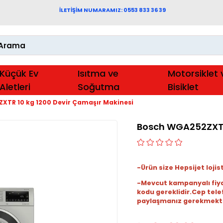
İLETİŞİM NUMARAMIZ: 0553 833 36 39
Küçük Ev
Isıtma ve
Motorsiklet 
Aletleri
Soğutma
Bisiklet
XTR 10 kg 1200 Devir Çamaşır Makinesi
Bosch WGA252ZXTR 
-Ürün size Hepsijet lojist
-Mevcut kampanyalı fiy
kodu gereklidir.Cep tele
paylaşmanız gerekmekte