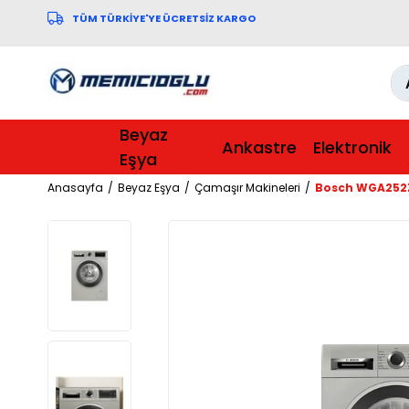
TÜM TÜRKİYE'YE ÜCRETSİZ KARGO
Beyaz
Ankastre
Elektronik
Eşya
Anasayfa
Beyaz Eşya
Çamaşır Makineleri
Bosch WGA252Z