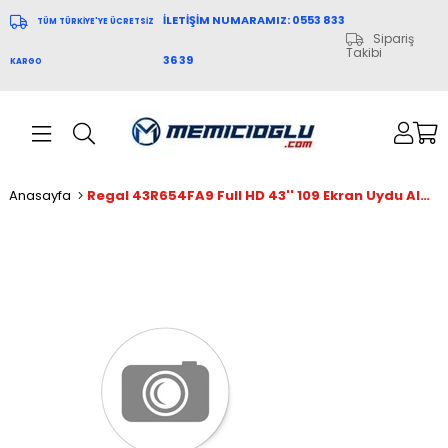
İLETİŞİM NUMARAMIZ: 0553 833
TÜM TÜRKİYE'YE ÜCRETSİZ
Sipariş
Takibi
36 39
KARGO
Anasayfa
Regal 43R654FA9 Full HD 43'' 109 Ekran Uydu Alıcılı Android Smart LED TV